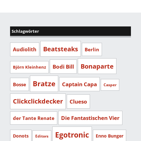
Schlagwörter
Beatsteaks
Audiolith
Berlin
Bonaparte
Bodi Bill
Björn Kleinhenz
Bratze
Captain Capa
Bosse
Casper
Clickclickdecker
Clueso
Die Fantastischen Vier
der Tante Renate
Egotronic
Donots
Enno Bunger
Editors