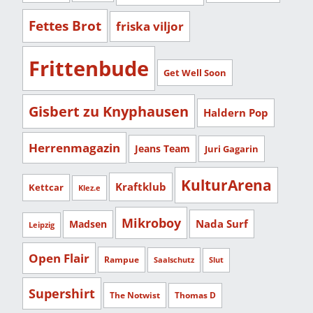
Fettes Brot
friska viljor
Frittenbude
Get Well Soon
Gisbert zu Knyphausen
Haldern Pop
Herrenmagazin
Jeans Team
Juri Gagarin
KulturArena
Kraftklub
Kettcar
Klez.e
Mikroboy
Nada Surf
Madsen
Leipzig
Open Flair
Rampue
Saalschutz
Slut
Supershirt
The Notwist
Thomas D