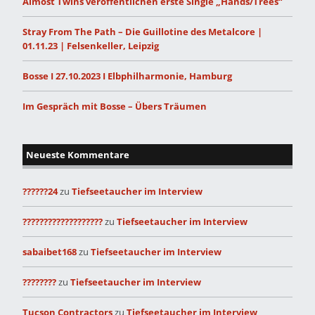
Almost Twins veröffentlichen erste Single „Hands/Trees“
Stray From The Path – Die Guillotine des Metalcore |
01.11.23 | Felsenkeller, Leipzig
Bosse I 27.10.2023 I Elbphilharmonie, Hamburg
Im Gespräch mit Bosse – Übers Träumen
Neueste Kommentare
??????24
zu
Tiefseetaucher im Interview
???????????????????
zu
Tiefseetaucher im Interview
sabaibet168
zu
Tiefseetaucher im Interview
????????
zu
Tiefseetaucher im Interview
Tucson Contractors
zu
Tiefseetaucher im Interview