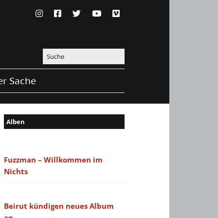
er Sache
Alben
Fuzzman – Willkommen im
Nichts
Beirut kündigen neues Album
an