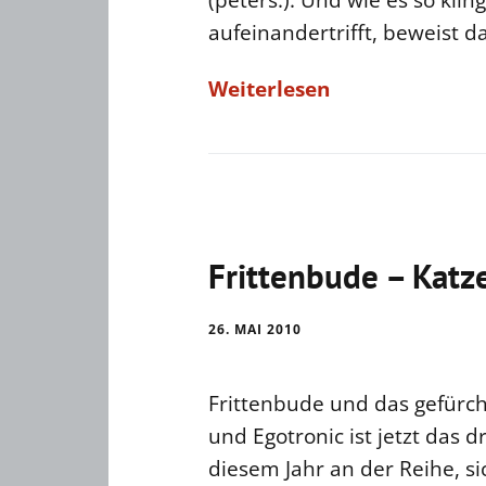
(peters.). Und wie es so kli
aufeinandertrifft, beweist 
Weiterlesen
Frittenbude – Katz
26. MAI 2010
Frittenbude und das gefürc
und Egotronic ist jetzt das d
diesem Jahr an der Reihe, si