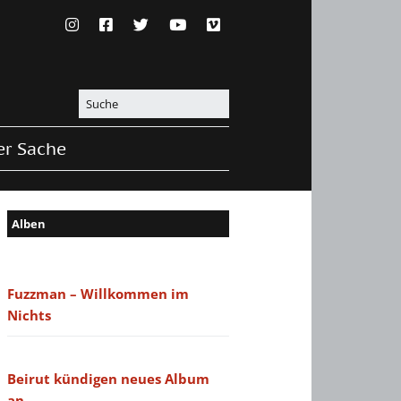
er Sache
Alben
Fuzzman – Willkommen im
Nichts
Beirut kündigen neues Album
an