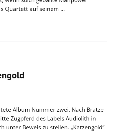
ngt, wenn solch geballte Manpower
das Quartett auf seinem …
engold
htete Album Nummer zwei. Nach Bratze
ritte Zugpferd des Labels Audiolith in
ch unter Beweis zu stellen. „Katzengold“