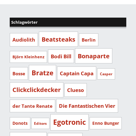
Schlagwörter
Beatsteaks
Audiolith
Berlin
Bonaparte
Bodi Bill
Björn Kleinhenz
Bratze
Captain Capa
Bosse
Casper
Clickclickdecker
Clueso
Die Fantastischen Vier
der Tante Renate
Egotronic
Donots
Enno Bunger
Editors