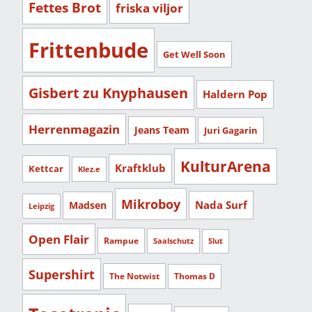
Fettes Brot
friska viljor
Frittenbude
Get Well Soon
Gisbert zu Knyphausen
Haldern Pop
Herrenmagazin
Jeans Team
Juri Gagarin
KulturArena
Kraftklub
Kettcar
Klez.e
Mikroboy
Nada Surf
Madsen
Leipzig
Open Flair
Rampue
Saalschutz
Slut
Supershirt
The Notwist
Thomas D