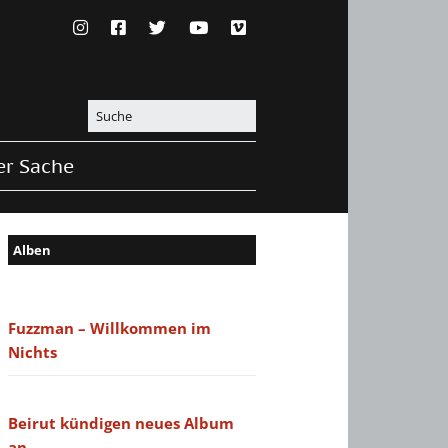
er Sache
Alben
Fuzzman – Willkommen im
Nichts
Beirut kündigen neues Album
an