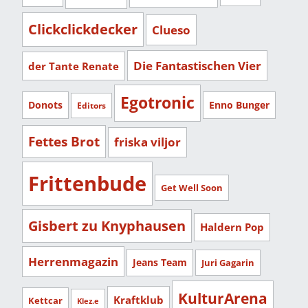
Clickclickdecker
Clueso
Die Fantastischen Vier
der Tante Renate
Egotronic
Donots
Enno Bunger
Editors
Fettes Brot
friska viljor
Frittenbude
Get Well Soon
Gisbert zu Knyphausen
Haldern Pop
Herrenmagazin
Jeans Team
Juri Gagarin
KulturArena
Kraftklub
Kettcar
Klez.e