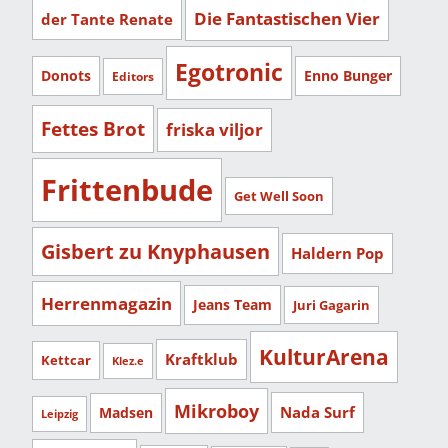
Die Fantastischen Vier
der Tante Renate
Egotronic
Donots
Enno Bunger
Editors
Fettes Brot
friska viljor
Frittenbude
Get Well Soon
Gisbert zu Knyphausen
Haldern Pop
Herrenmagazin
Jeans Team
Juri Gagarin
KulturArena
Kraftklub
Kettcar
Klez.e
Mikroboy
Nada Surf
Madsen
Leipzig