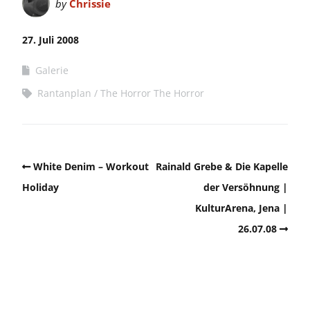
by
Chrissie
27. Juli 2008
Galerie
Rantanplan
The Horror The Horror
White Denim – Workout
Rainald Grebe & Die Kapelle
Holiday
der Versöhnung |
KulturArena, Jena |
26.07.08