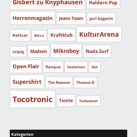
Gisbert zu Knyphausen
Haldern Pop
Herrenmagazin
Jeans Team
Juri Gagarin
KulturArena
Kraftklub
Kettcar
Klez.e
Mikroboy
Nada Surf
Madsen
Leipzig
Open Flair
Rampue
Saalschutz
Slut
Supershirt
The Notwist
Thomas D
Tocotronic
Tomte
Turbostaat
Kategorien