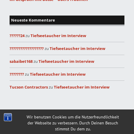
Neueste Kommentare
??????24
zu
Tiefseetaucher im Interview
???????????????????
zu
Tiefseetaucher im Interview
sabaibet168
zu
Tiefseetaucher im Interview
????????
zu
Tiefseetaucher im Interview
Tucson Contractors
zu
Tiefseetaucher im Interview
Built with
Make
. Your friendly WordPress page builder theme.
Wir benutzen Cookies um die Nutzerfreundlichkeit
der Webseite zu verbessern. Durch Deinen Besuch
stimmst Du dem zu.