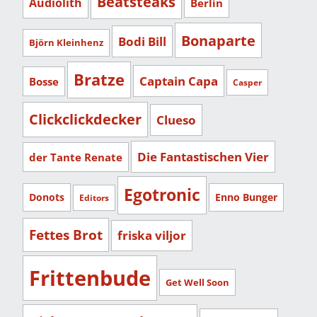
Beatsteaks
Audiolith
Berlin
Bonaparte
Bodi Bill
Björn Kleinhenz
Bratze
Captain Capa
Bosse
Casper
Clickclickdecker
Clueso
Die Fantastischen Vier
der Tante Renate
Egotronic
Donots
Enno Bunger
Editors
Fettes Brot
friska viljor
Frittenbude
Get Well Soon