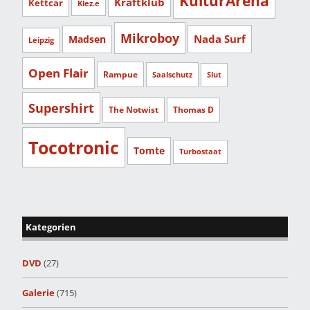
KulturArena
Kraftklub
Kettcar
Klez.e
Mikroboy
Nada Surf
Madsen
Leipzig
Open Flair
Rampue
Saalschutz
Slut
Supershirt
The Notwist
Thomas D
Tocotronic
Tomte
Turbostaat
Kategorien
DVD
(27)
Galerie
(715)