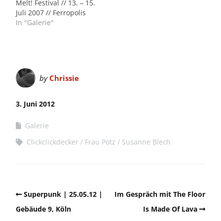
Melt! Festival // 13. – 15.
Juli 2007 // Ferropolis
In "Galerie"
by
Chrissie
3. Juni 2012
Galerie
Clickclickdecker
Frau Potz
Susanne Blech
Superpunk | 25.05.12 |
Im Gespräch mit The Floor
Gebäude 9, Köln
Is Made Of Lava