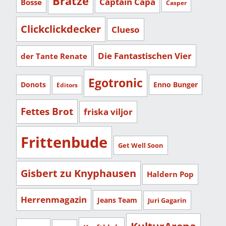
Bratze
Captain Capa
Bosse
Casper
Clickclickdecker
Clueso
Die Fantastischen Vier
der Tante Renate
Egotronic
Donots
Enno Bunger
Editors
Fettes Brot
friska viljor
Frittenbude
Get Well Soon
Gisbert zu Knyphausen
Haldern Pop
Herrenmagazin
Jeans Team
Juri Gagarin