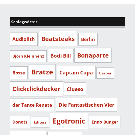
Schlagwörter
Beatsteaks
Audiolith
Berlin
Bonaparte
Bodi Bill
Björn Kleinhenz
Bratze
Captain Capa
Bosse
Casper
Clickclickdecker
Clueso
Die Fantastischen Vier
der Tante Renate
Egotronic
Donots
Enno Bunger
Editors