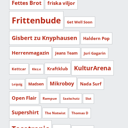
Fettes Brot
friska viljor
Frittenbude
Get Well Soon
Gisbert zu Knyphausen
Haldern Pop
Herrenmagazin
Jeans Team
Juri Gagarin
KulturArena
Kraftklub
Kettcar
Klez.e
Mikroboy
Nada Surf
Madsen
Leipzig
Open Flair
Rampue
Saalschutz
Slut
Supershirt
The Notwist
Thomas D