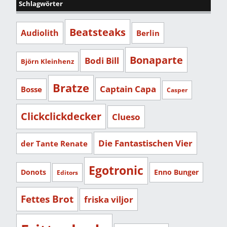
Schlagwörter
Beatsteaks
Audiolith
Berlin
Bonaparte
Bodi Bill
Björn Kleinhenz
Bratze
Captain Capa
Bosse
Casper
Clickclickdecker
Clueso
Die Fantastischen Vier
der Tante Renate
Egotronic
Donots
Enno Bunger
Editors
Fettes Brot
friska viljor