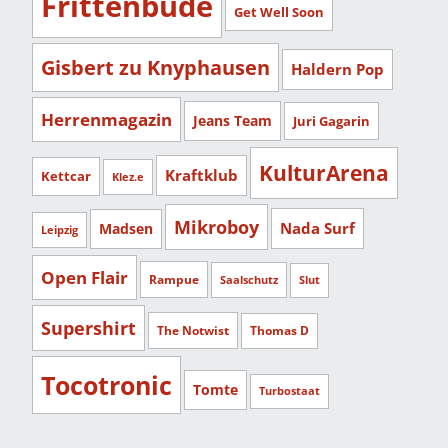
Frittenbude
Get Well Soon
Gisbert zu Knyphausen
Haldern Pop
Herrenmagazin
Jeans Team
Juri Gagarin
KulturArena
Kraftklub
Kettcar
Klez.e
Mikroboy
Nada Surf
Madsen
Leipzig
Open Flair
Rampue
Saalschutz
Slut
Supershirt
The Notwist
Thomas D
Tocotronic
Tomte
Turbostaat