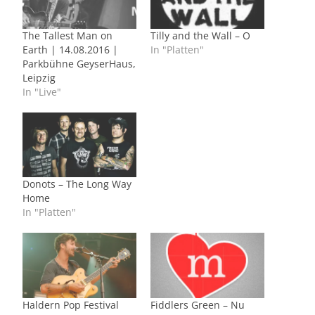
The Tallest Man on
Tilly and the Wall – O
Earth | 14.08.2016 |
In "Platten"
Parkbühne GeyserHaus,
Leipzig
In "Live"
Donots – The Long Way
Home
In "Platten"
Haldern Pop Festival
Fiddlers Green – Nu