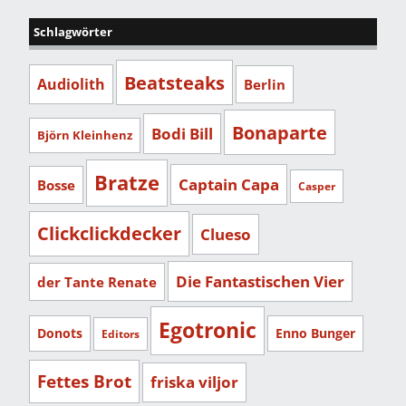
Schlagwörter
Beatsteaks
Audiolith
Berlin
Bonaparte
Bodi Bill
Björn Kleinhenz
Bratze
Captain Capa
Bosse
Casper
Clickclickdecker
Clueso
Die Fantastischen Vier
der Tante Renate
Egotronic
Donots
Enno Bunger
Editors
Fettes Brot
friska viljor