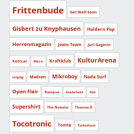
Frittenbude
Get Well Soon
Gisbert zu Knyphausen
Haldern Pop
Herrenmagazin
Jeans Team
Juri Gagarin
KulturArena
Kraftklub
Kettcar
Klez.e
Mikroboy
Nada Surf
Madsen
Leipzig
Open Flair
Rampue
Saalschutz
Slut
Supershirt
The Notwist
Thomas D
Tocotronic
Tomte
Turbostaat