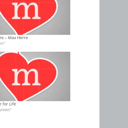
re – Max Herre
en"
 for Life
rviews"