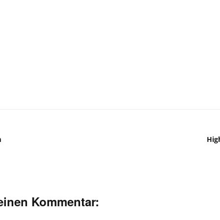
m
Hig
deinen Kommentar: