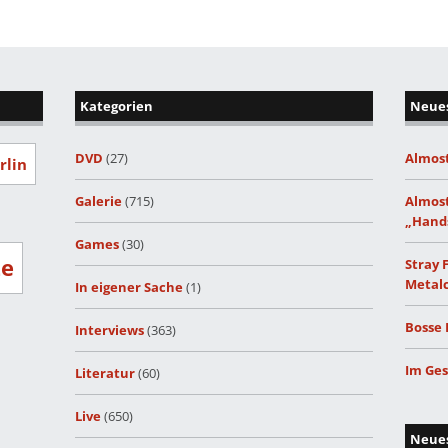
Kategorien
Neues
DVD
(27)
Almost
rlin
Galerie
(715)
Almost
„Hand
Games
(30)
ze
Stray 
Metalc
In eigener Sache
(1)
Bosse 
Interviews
(363)
Im Ges
Literatur
(60)
Live
(650)
Neue