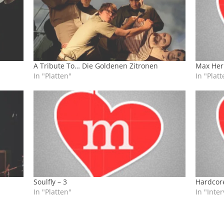
A Tribute To… Die Goldenen Zitronen
Max Her
In "Platten"
In "Platt
Soulfly – 3
Hardcore
In "Platten"
In "Inte