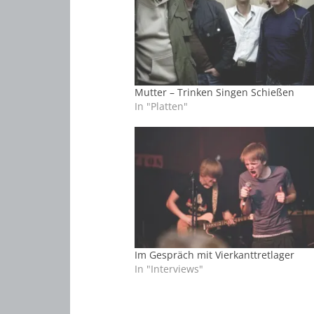
Mutter – Trinken Singen Schießen
In "Platten"
Im Gespräch mit Vierkanttretlager
In "Interviews"