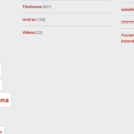
Titelnews
(821)
sabaib
Und so
(109)
???????
Videos
(22)
Tucson
Interv
r
ena
e