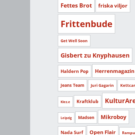
Fettes Brot
friska viljor
Frittenbude
Get Well Soon
Gisbert zu Knyphausen
Herrenmagazin
Haldern Pop
Jeans Team
Juri Gagarin
Kettca
KulturAr
Kraftklub
Klez.e
Mikroboy
Madsen
Leipzig
Open Flair
Nada Surf
Rampu