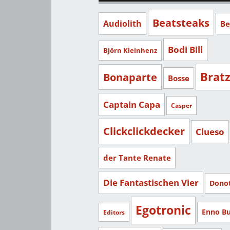
Beatsteaks
Audiolith
Be
Bodi Bill
Björn Kleinhenz
Brat
Bonaparte
Bosse
Captain Capa
Casper
Clickclickdecker
Clueso
der Tante Renate
Die Fantastischen Vier
Dono
Egotronic
Enno B
Editors