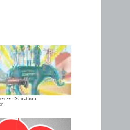
renze – Schrottism
en"