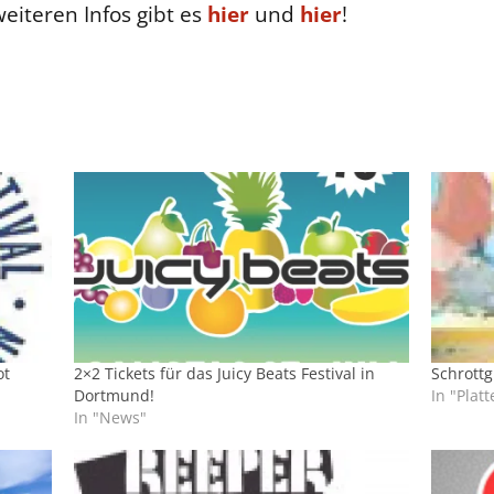
eiteren Infos gibt es
hier
und
hier
!
ot
2×2 Tickets für das Juicy Beats Festival in
Schrottg
Dortmund!
In "Platt
In "News"