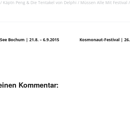
Käptn Peng & Die Tentakel von Delphi
Müssen Alle Mit Festival
See Bochum | 21.8. – 6.9.2015
Kosmonaut-Festival | 26.
deinen Kommentar: