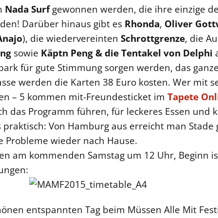
n
Nada Surf
gewonnen werden, die ihre einzige de
en! Darüber hinaus gibt es
Rhonda
,
Oliver Gott
Anajo
), die wiedervereinten
Schrottgrenze
, die A
ang
sowie
Käptn Peng & die Tentakel von Delphi
a
park für gute Stimmung sorgen werden, das ganze
asse werden die Karten 38 Euro kosten. Wer mit 
hlen – 5 kommen mit-Freundesticket im
Tapete Onl
 das Programm führen, für leckeres Essen und kü
s praktisch: Von Hamburg aus erreicht man Stade 
 Probleme wieder nach Hause.
nen am kommenden Samstag um 12 Uhr, Beginn ist
nungen:
önen entspannten Tag beim Müssen Alle Mit Festiva