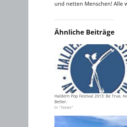
und netten Menschen! Alle w
Ähnliche Beiträge
Haldern Pop Festival 2013: Be True, N
Better.
In "News"