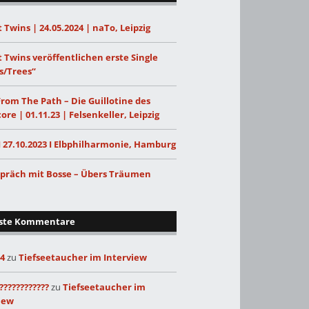
 Twins | 24.05.2024 | naTo, Leipzig
 Twins veröffentlichen erste Single
s/Trees“
From The Path – Die Guillotine des
ore | 01.11.23 | Felsenkeller, Leipzig
I 27.10.2023 I Elbphilharmonie, Hamburg
präch mit Bosse – Übers Träumen
ste Kommentare
24
zu
Tiefseetaucher im Interview
????????????
zu
Tiefseetaucher im
iew