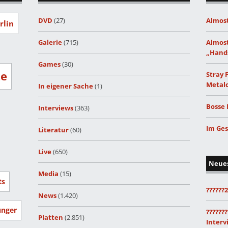
DVD
(27)
Almost
rlin
Galerie
(715)
Almost
„Hand
Games
(30)
ze
Stray 
Metalc
In eigener Sache
(1)
Bosse 
Interviews
(363)
Im Ges
Literatur
(60)
Live
(650)
Neue
Media
(15)
ts
??????
News
(1.420)
unger
???????
Platten
(2.851)
Interv