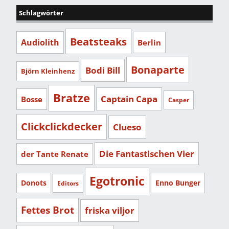
Schlagwörter
Beatsteaks
Audiolith
Berlin
Bonaparte
Bodi Bill
Björn Kleinhenz
Bratze
Captain Capa
Bosse
Casper
Clickclickdecker
Clueso
Die Fantastischen Vier
der Tante Renate
Egotronic
Donots
Enno Bunger
Editors
Fettes Brot
friska viljor