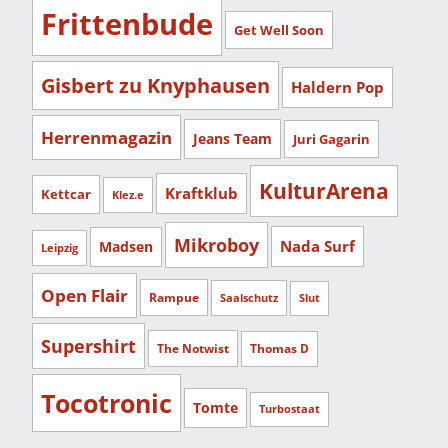
Frittenbude
Get Well Soon
Gisbert zu Knyphausen
Haldern Pop
Herrenmagazin
Jeans Team
Juri Gagarin
KulturArena
Kraftklub
Kettcar
Klez.e
Mikroboy
Nada Surf
Madsen
Leipzig
Open Flair
Rampue
Saalschutz
Slut
Supershirt
The Notwist
Thomas D
Tocotronic
Tomte
Turbostaat