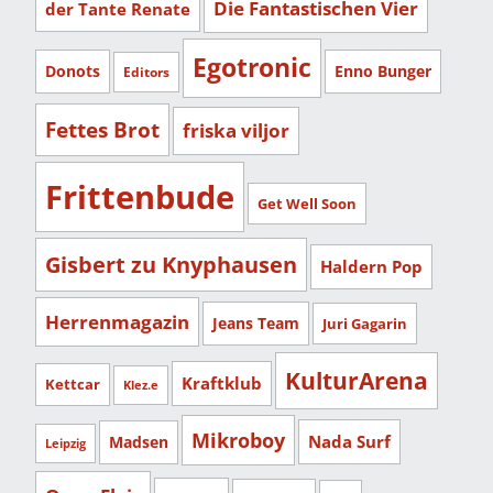
Die Fantastischen Vier
der Tante Renate
Egotronic
Donots
Enno Bunger
Editors
Fettes Brot
friska viljor
Frittenbude
Get Well Soon
Gisbert zu Knyphausen
Haldern Pop
Herrenmagazin
Jeans Team
Juri Gagarin
KulturArena
Kraftklub
Kettcar
Klez.e
Mikroboy
Nada Surf
Madsen
Leipzig