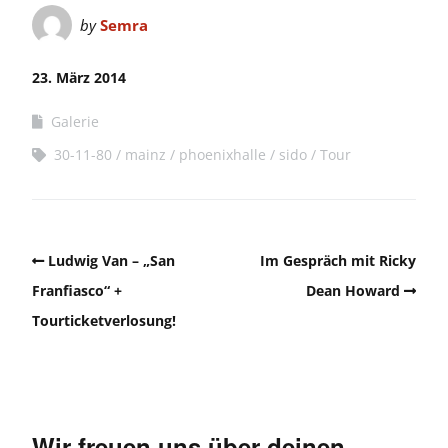
by
Semra
23. März 2014
Galerie
30-11-80
mainz
phoenixhalle
sido
Tour
Ludwig Van – „San
Im Gespräch mit Ricky
Franfiasco“ +
Dean Howard
Tourticketverlosung!
Wir freuen uns über deinen