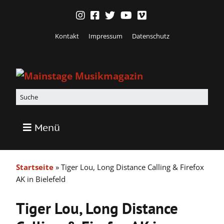
Kontakt
Impressum
Datenschutz
Menü
Startseite
»
Tiger Lou, Long Distance Calling & Firefox
AK in Bielefeld
Tiger Lou, Long Distance