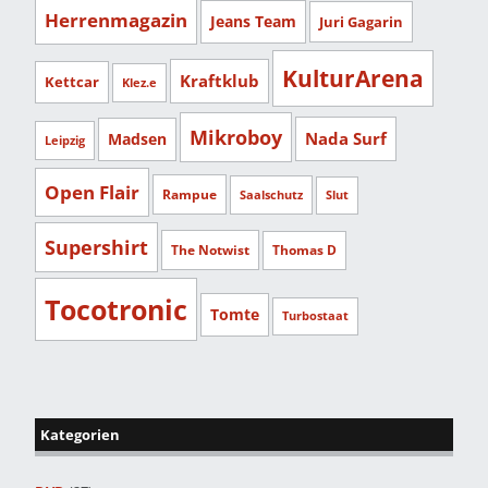
Herrenmagazin
Jeans Team
Juri Gagarin
KulturArena
Kraftklub
Kettcar
Klez.e
Mikroboy
Nada Surf
Madsen
Leipzig
Open Flair
Rampue
Saalschutz
Slut
Supershirt
The Notwist
Thomas D
Tocotronic
Tomte
Turbostaat
Kategorien