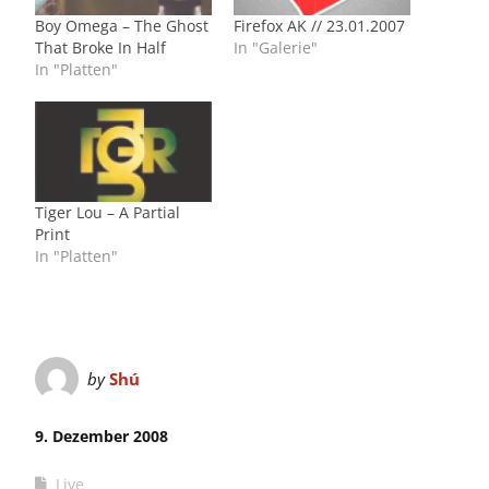
Boy Omega – The Ghost
Firefox AK // 23.01.2007
That Broke In Half
In "Galerie"
In "Platten"
Tiger Lou – A Partial
Print
In "Platten"
by
Shú
9. Dezember 2008
Live