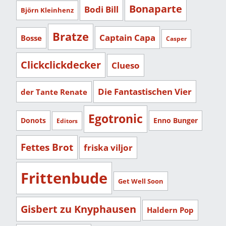
Bonaparte
Bodi Bill
Björn Kleinhenz
Bratze
Captain Capa
Bosse
Casper
Clickclickdecker
Clueso
Die Fantastischen Vier
der Tante Renate
Egotronic
Donots
Enno Bunger
Editors
Fettes Brot
friska viljor
Frittenbude
Get Well Soon
Gisbert zu Knyphausen
Haldern Pop