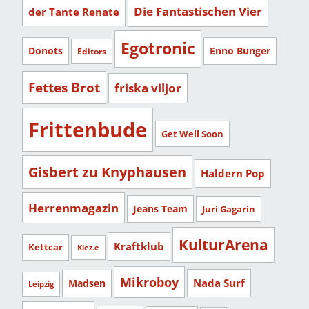
Die Fantastischen Vier
der Tante Renate
Egotronic
Donots
Enno Bunger
Editors
Fettes Brot
friska viljor
Frittenbude
Get Well Soon
Gisbert zu Knyphausen
Haldern Pop
Herrenmagazin
Jeans Team
Juri Gagarin
KulturArena
Kraftklub
Kettcar
Klez.e
Mikroboy
Nada Surf
Madsen
Leipzig