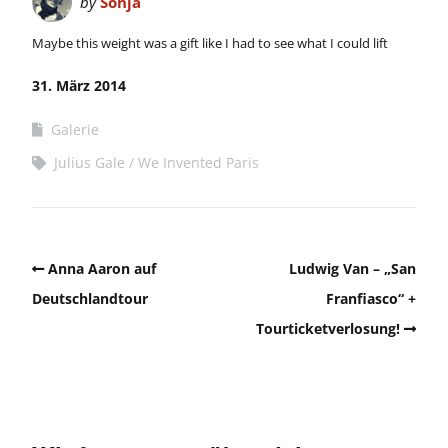
by
Sonja
Maybe this weight was a gift like I had to see what I could lift
31. März 2014
Galerie
Julius Gale
We Invented Paris
Anna Aaron auf
Ludwig Van – „San
Deutschlandtour
Franfiasco“ +
Tourticketverlosung!