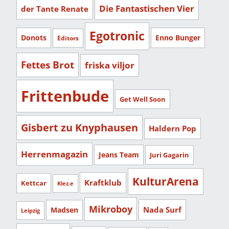
Die Fantastischen Vier
der Tante Renate
Egotronic
Donots
Enno Bunger
Editors
Fettes Brot
friska viljor
Frittenbude
Get Well Soon
Gisbert zu Knyphausen
Haldern Pop
Herrenmagazin
Jeans Team
Juri Gagarin
KulturArena
Kraftklub
Kettcar
Klez.e
Mikroboy
Nada Surf
Madsen
Leipzig