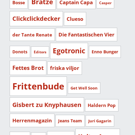
Bratze
Captain Capa
Bosse
Casper
Clickclickdecker
Clueso
Die Fantastischen Vier
der Tante Renate
Egotronic
Donots
Enno Bunger
Editors
Fettes Brot
friska viljor
Frittenbude
Get Well Soon
Gisbert zu Knyphausen
Haldern Pop
Herrenmagazin
Jeans Team
Juri Gagarin