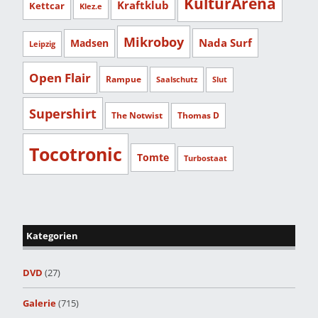
KulturArena
Kraftklub
Kettcar
Klez.e
Mikroboy
Nada Surf
Madsen
Leipzig
Open Flair
Rampue
Saalschutz
Slut
Supershirt
The Notwist
Thomas D
Tocotronic
Tomte
Turbostaat
Kategorien
DVD
(27)
Galerie
(715)