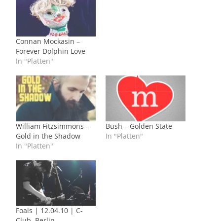
Connan Mockasin –
Forever Dolphin Love
In "Platten"
William Fitzsimmons –
Bush – Golden State
Gold in the Shadow
In "Platten"
In "Platten"
Foals | 12.04.10 | C-
Club, Berlin