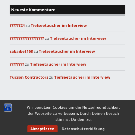
Neueste Kommentare
??????24
zu
Tiefseetaucher im Interview
???????????????????
zu
Tiefseetaucher im Interview
sabaibet168
zu
Tiefseetaucher im Interview
????????
zu
Tiefseetaucher im Interview
Tucson Contractors
zu
Tiefseetaucher im Interview
Built with
Make
. Your friendly WordPress page builder theme.
Wir benutzen Cookies um die Nutzerfreundlichkeit
der Webseite zu verbessern. Durch Deinen Besuch
stimmst Du dem zu.
Akzeptieren
Datenschutzerklärung