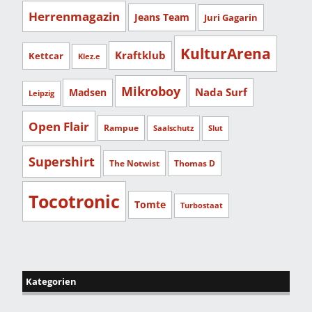
Herrenmagazin
Jeans Team
Juri Gagarin
KulturArena
Kraftklub
Kettcar
Klez.e
Mikroboy
Nada Surf
Madsen
Leipzig
Open Flair
Rampue
Saalschutz
Slut
Supershirt
The Notwist
Thomas D
Tocotronic
Tomte
Turbostaat
Kategorien