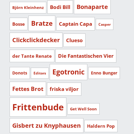
Bonaparte
Bodi Bill
Björn Kleinhenz
Bratze
Captain Capa
Bosse
Casper
Clickclickdecker
Clueso
Die Fantastischen Vier
der Tante Renate
Egotronic
Donots
Enno Bunger
Editors
Fettes Brot
friska viljor
Frittenbude
Get Well Soon
Gisbert zu Knyphausen
Haldern Pop