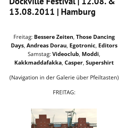
Dockville Festival | 12.08. &
13.08.2011 | Hamburg
Freitag:
Bessere Zeiten
,
Those Dancing
Days
,
Andreas Dorau
,
Egotronic
,
Editors
Samstag:
Videoclub
,
Moddi
,
Kakkmaddafakka
,
Casper
,
Supershirt
(Navigation in der Galerie über Pfeiltasten)
FREITAG: