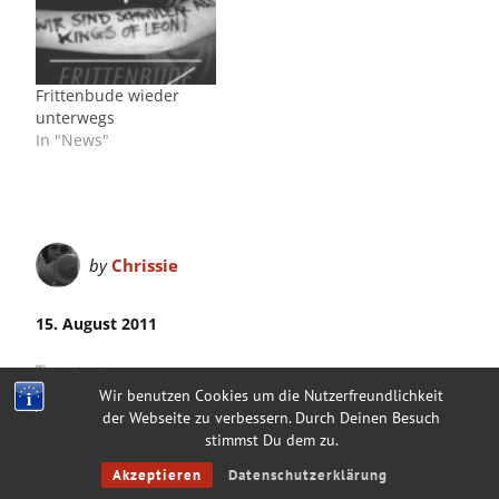
Frittenbude wieder
unterwegs
In "News"
by
Chrissie
15. August 2011
Galerie
Wir benutzen Cookies um die Nutzerfreundlichkeit
Andreas Dorau
Bessere Zeiten
Casper
Editors
der Webseite zu verbessern. Durch Deinen Besuch
Egotronic
Kakkmaddafakka
Moddi
Supershirt
Those
stimmst Du dem zu.
Dancing Days
Videoclub
Akzeptieren
Datenschutzerklärung