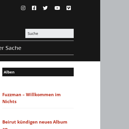
er Sache
Alben
Fuzzman – Willkommen im
Nichts
Beirut kündigen neues Album
an