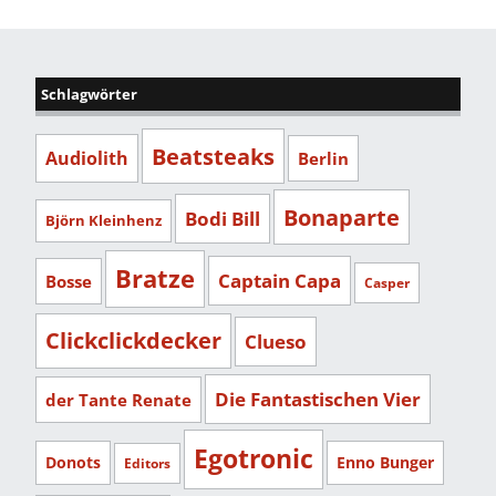
Schlagwörter
Beatsteaks
Audiolith
Berlin
Bonaparte
Bodi Bill
Björn Kleinhenz
Bratze
Captain Capa
Bosse
Casper
Clickclickdecker
Clueso
Die Fantastischen Vier
der Tante Renate
Egotronic
Donots
Enno Bunger
Editors