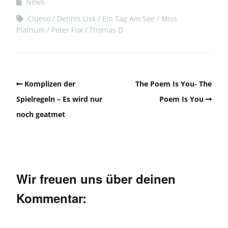
News
Clueso
Dennis Lisk
Ein Tag Am See
Miss
Platnum
Peter Fox
Thomas D
Komplizen der
The Poem Is You- The
Spielregeln – Es wird nur
Poem Is You
noch geatmet
Wir freuen uns über deinen
Kommentar: