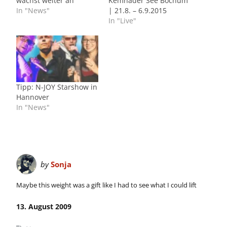
wächst weiter an
Kemnader See Bochum
In "News"
| 21.8. – 6.9.2015
In "Live"
Tipp: N-JOY Starshow in
Hannover
In "News"
by
Sonja
Maybe this weight was a gift like I had to see what I could lift
13. August 2009