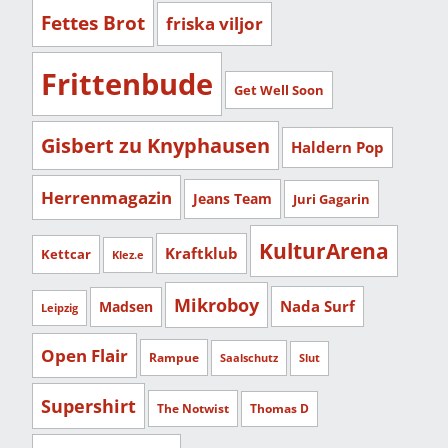
Fettes Brot
friska viljor
Frittenbude
Get Well Soon
Gisbert zu Knyphausen
Haldern Pop
Herrenmagazin
Jeans Team
Juri Gagarin
KulturArena
Kraftklub
Kettcar
Klez.e
Mikroboy
Nada Surf
Madsen
Leipzig
Open Flair
Rampue
Saalschutz
Slut
Supershirt
The Notwist
Thomas D