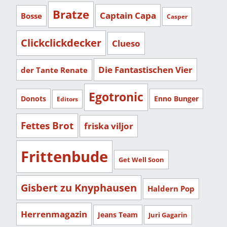
Bratze
Captain Capa
Bosse
Casper
Clickclickdecker
Clueso
Die Fantastischen Vier
der Tante Renate
Egotronic
Donots
Enno Bunger
Editors
Fettes Brot
friska viljor
Frittenbude
Get Well Soon
Gisbert zu Knyphausen
Haldern Pop
Herrenmagazin
Jeans Team
Juri Gagarin