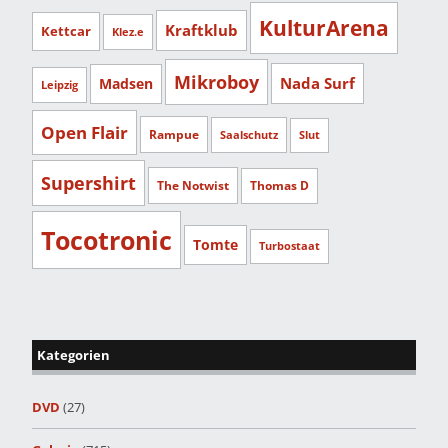
KulturArena
Kraftklub
Kettcar
Klez.e
Mikroboy
Nada Surf
Madsen
Leipzig
Open Flair
Rampue
Saalschutz
Slut
Supershirt
The Notwist
Thomas D
Tocotronic
Tomte
Turbostaat
Kategorien
DVD
(27)