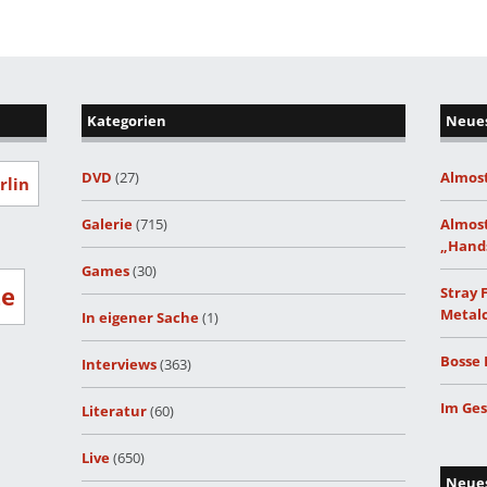
Kategorien
Neues
DVD
(27)
Almost
rlin
Galerie
(715)
Almost
„Hand
Games
(30)
ze
Stray 
Metalc
In eigener Sache
(1)
Bosse 
Interviews
(363)
Im Ges
Literatur
(60)
Live
(650)
Neue