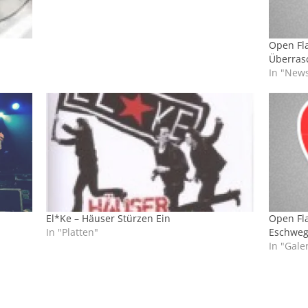
Open Fla
Überras
In "New
El*Ke – Häuser Stürzen Ein
Open Flai
In "Platten"
Eschwe
In "Gale