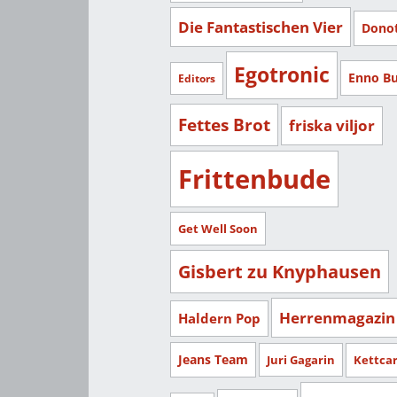
Die Fantastischen Vier
Dono
Egotronic
Enno B
Editors
Fettes Brot
friska viljor
Frittenbude
Get Well Soon
Gisbert zu Knyphausen
Herrenmagazin
Haldern Pop
Jeans Team
Juri Gagarin
Kettca