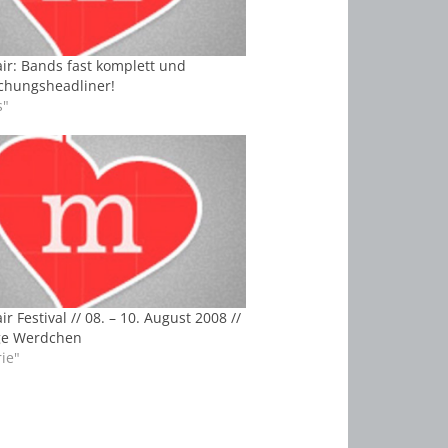
ir: Bands fast komplett und
chungsheadliner!
s"
r Festival // 08. – 10. August 2008 //
ge Werdchen
rie"