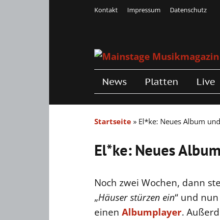
Kontakt
Impressum
Datenschutz
News
Platten
Live
Startseite
»
El*ke: Neues Album un
El*ke: Neues Albu
Noch zwei Wochen, dann ste
„
Häuser stürzen ein
“ und nun 
einen
Albumplayer
. Außerd