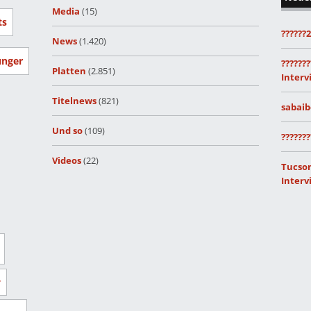
Media
(15)
ts
??????
News
(1.420)
unger
???????
Platten
(2.851)
Interv
Titelnews
(821)
sabaib
Und so
(109)
???????
Videos
(22)
Tucson
Interv
r