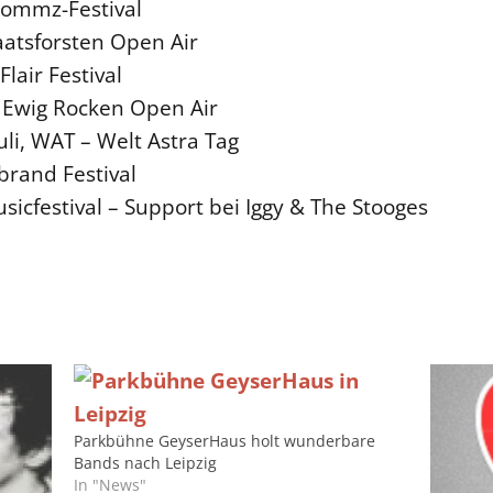
Kommz-Festival
aatsforsten Open Air
lair Festival
 Ewig Rocken Open Air
li, WAT – Welt Astra Tag
brand Festival
usicfestival – Support bei Iggy & The Stooges
Parkbühne GeyserHaus holt wunderbare
Bands nach Leipzig
In "News"