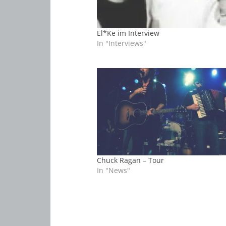
El*Ke im Interview
In "Interviews"
Chuck Ragan – Tour
In "News"