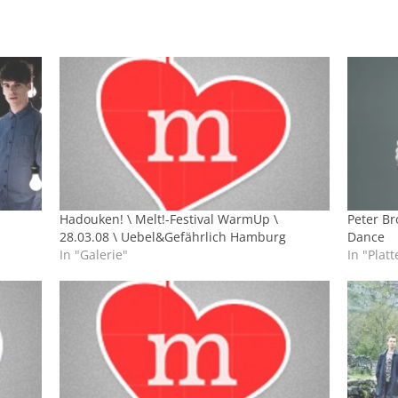
Hadouken! \ Melt!-Festival WarmUp \
Peter Br
28.03.08 \ Uebel&Gefährlich Hamburg
Dance
In "Galerie"
In "Platt