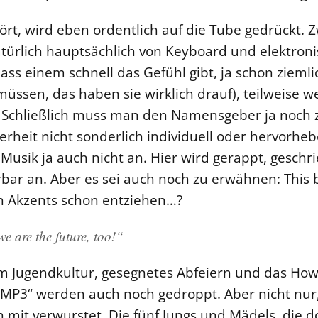
ört, wird eben ordentlich auf die Tube gedrückt. 
natürlich hauptsächlich von Keyboard und elektr
ss einem schnell das Gefühl gibt, ja schon ziemli
müssen, das haben sie wirklich drauf), teilweise
– Schließlich muss man den Namensgeber ja noch 
herheit nicht sonderlich individuell oder hervorhe
 Musik ja auch nicht an. Hier wird gerappt, gesch
bar an. Aber es sei auch noch zu erwähnen: This b
en Akzents schon entziehen…?
e are the future, too!“
um Jugendkultur, gesegnetes Abfeiern und das How
„MP3“ werden auch noch gedroppt. Aber nicht nu
 mit verwurstet. Die fünf Jungs und Mädels, die d