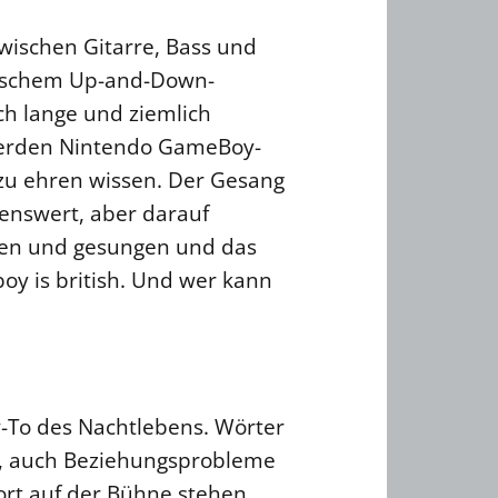
Zwischen Gitarre, Bass und
onischem Up-and-Down-
ch lange und ziemlich
 werden Nintendo GameBoy-
zu ehren wissen. Der Gesang
benswert, aber darauf
rien und gesungen und das
oy is british. Und wer kann
-To des Nachtlebens. Wörter
r, auch Beziehungsprobleme
ort auf der Bühne stehen