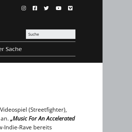
er Sache
ideospiel (Streetfighter),
 an.
„Music For An Accelerated
-Indie-Rave bereits