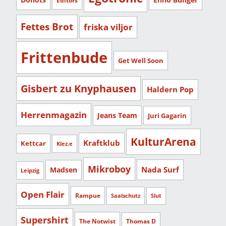
Editors
Fettes Brot
friska viljor
Frittenbude
Get Well Soon
Gisbert zu Knyphausen
Haldern Pop
Herrenmagazin
Jeans Team
Juri Gagarin
KulturArena
Kraftklub
Kettcar
Klez.e
Mikroboy
Nada Surf
Madsen
Leipzig
Open Flair
Rampue
Saalschutz
Slut
Supershirt
The Notwist
Thomas D