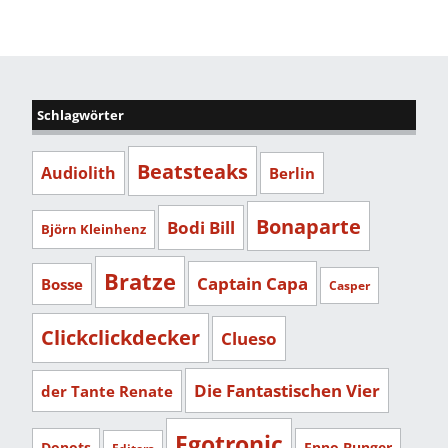
Schlagwörter
Beatsteaks
Audiolith
Berlin
Bonaparte
Bodi Bill
Björn Kleinhenz
Bratze
Captain Capa
Bosse
Casper
Clickclickdecker
Clueso
Die Fantastischen Vier
der Tante Renate
Egotronic
Donots
Enno Bunger