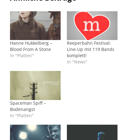
Hanne Hukkelberg –
Reeperbahn Festival:
Blood From A Stone
Line-Up mit 119 Bands
In "Platten"
komplett!
In "News"
Spaceman Spiff –
Bodenangst
In "Platten"