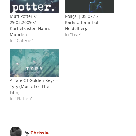
Muff Potter //
Poliça | 05.07.12 |
29.05.2009 //
Karlstorbahnhof,
Kurbelkasten Hann.
Heidelberg
Münden
In "Live"
In "Galerie"
A Tale Of Golden Keys –
Tyry (Music For The
Film)
In "Platten"
by
Chrissie