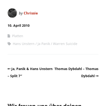
by
Chrissie
10. April 2010
Platten
Hans Unstern
Ja Panik
Warren Suicide
Ja, Panik & Hans Unstern
Thomas Dybdahl – Thomas
– Split 7″
Dybdahl
Wir freuen uns über deinen