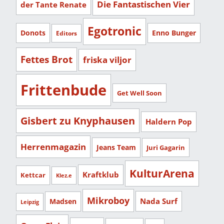
Die Fantastischen Vier
der Tante Renate
Egotronic
Donots
Enno Bunger
Editors
Fettes Brot
friska viljor
Frittenbude
Get Well Soon
Gisbert zu Knyphausen
Haldern Pop
Herrenmagazin
Jeans Team
Juri Gagarin
KulturArena
Kraftklub
Kettcar
Klez.e
Mikroboy
Nada Surf
Madsen
Leipzig