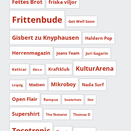
Fettes Brot
friska viljor
Frittenbude
Get Well Soon
Gisbert zu Knyphausen
Haldern Pop
Herrenmagazin
Jeans Team
Juri Gagarin
KulturArena
Kraftklub
Kettcar
Klez.e
Mikroboy
Nada Surf
Madsen
Leipzig
Open Flair
Rampue
Saalschutz
Slut
Supershirt
The Notwist
Thomas D
Tocotronic