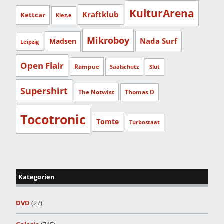
KulturArena
Kraftklub
Kettcar
Klez.e
Mikroboy
Nada Surf
Madsen
Leipzig
Open Flair
Rampue
Saalschutz
Slut
Supershirt
The Notwist
Thomas D
Tocotronic
Tomte
Turbostaat
Kategorien
DVD
(27)