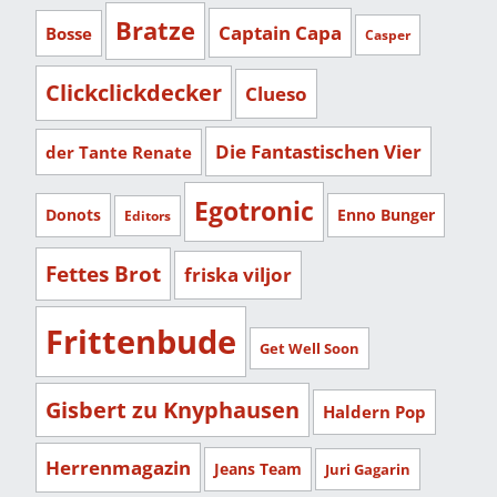
Bratze
Captain Capa
Bosse
Casper
Clickclickdecker
Clueso
Die Fantastischen Vier
der Tante Renate
Egotronic
Donots
Enno Bunger
Editors
Fettes Brot
friska viljor
Frittenbude
Get Well Soon
Gisbert zu Knyphausen
Haldern Pop
Herrenmagazin
Jeans Team
Juri Gagarin