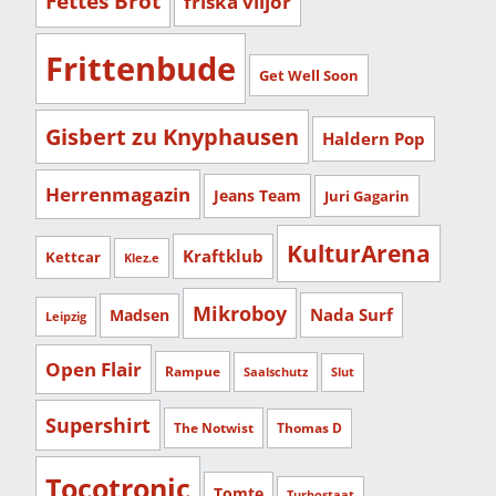
Fettes Brot
friska viljor
Frittenbude
Get Well Soon
Gisbert zu Knyphausen
Haldern Pop
Herrenmagazin
Jeans Team
Juri Gagarin
KulturArena
Kraftklub
Kettcar
Klez.e
Mikroboy
Nada Surf
Madsen
Leipzig
Open Flair
Rampue
Saalschutz
Slut
Supershirt
The Notwist
Thomas D
Tocotronic
Tomte
Turbostaat