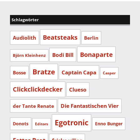
Schlagwörter
Beatsteaks
Audiolith
Berlin
Bonaparte
Bodi Bill
Björn Kleinhenz
Bratze
Captain Capa
Bosse
Casper
Clickclickdecker
Clueso
Die Fantastischen Vier
der Tante Renate
Egotronic
Donots
Enno Bunger
Editors