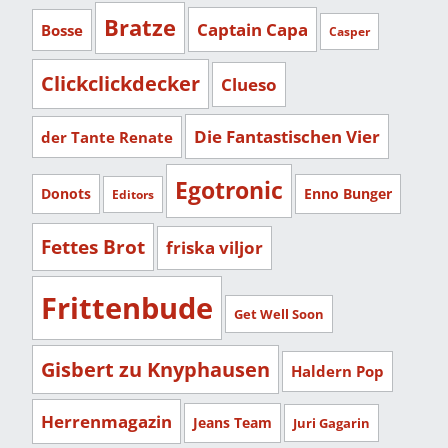
Bratze
Captain Capa
Bosse
Casper
Clickclickdecker
Clueso
Die Fantastischen Vier
der Tante Renate
Egotronic
Donots
Enno Bunger
Editors
Fettes Brot
friska viljor
Frittenbude
Get Well Soon
Gisbert zu Knyphausen
Haldern Pop
Herrenmagazin
Jeans Team
Juri Gagarin