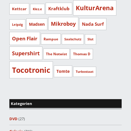
KulturArena
Kraftklub
Kettcar
Klez.e
Mikroboy
Nada Surf
Madsen
Leipzig
Open Flair
Rampue
Saalschutz
Slut
Supershirt
The Notwist
Thomas D
Tocotronic
Tomte
Turbostaat
Kategorien
DVD
(27)