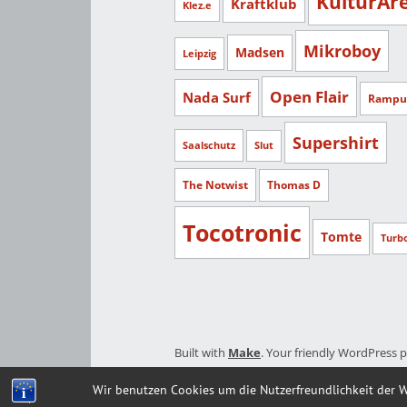
KulturAr
Kraftklub
Klez.e
Mikroboy
Madsen
Leipzig
Open Flair
Nada Surf
Rampu
Supershirt
Saalschutz
Slut
The Notwist
Thomas D
Tocotronic
Tomte
Turb
Built with
Make
. Your friendly WordPress 
Wir benutzen Cookies um die Nutzerfreundlichkeit der 