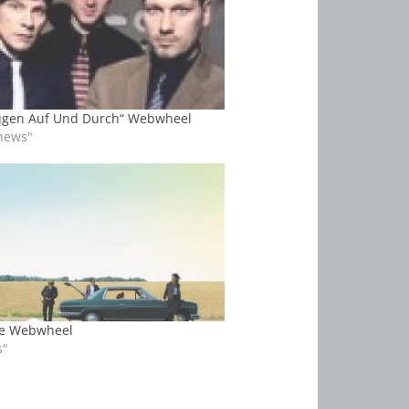
ugen Auf Und Durch“ Webwheel
lnews"
ce Webwheel
s"