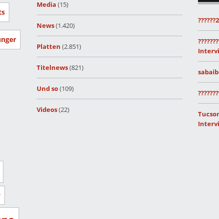
Media
(15)
ts
??????
News
(1.420)
unger
???????
Platten
(2.851)
Interv
Titelnews
(821)
sabaib
Und so
(109)
???????
Videos
(22)
Tucson
Interv
r