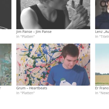
Jim Panse – Jim Panse
Lenz „A
In "Platten"
In "Tite
r
Grum – Heartbeats
Er Fran
In "Platten"
In "New