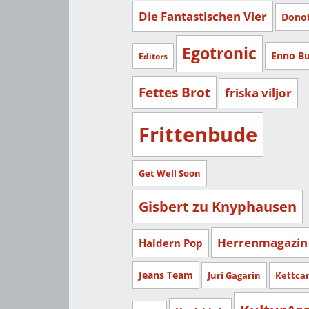
Die Fantastischen Vier
Dono
Egotronic
Enno B
Editors
Fettes Brot
friska viljor
Frittenbude
Get Well Soon
Gisbert zu Knyphausen
Herrenmagazin
Haldern Pop
Jeans Team
Juri Gagarin
Kettca