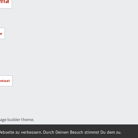
ena
e
ostaat
page builder theme.
Webseite zu verbessern. Durch Deinen Besuch stimmst Du dem zu.