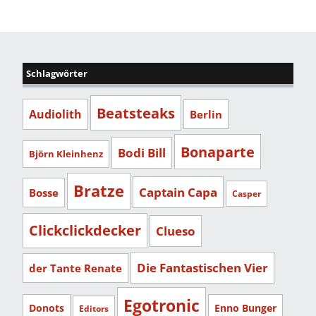
Schlagwörter
Beatsteaks
Audiolith
Berlin
Bonaparte
Bodi Bill
Björn Kleinhenz
Bratze
Captain Capa
Bosse
Casper
Clickclickdecker
Clueso
Die Fantastischen Vier
der Tante Renate
Egotronic
Donots
Enno Bunger
Editors