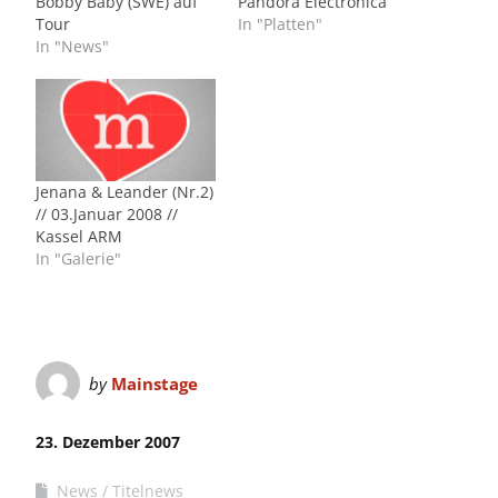
Bobby Baby (SWE) auf
Pandora Electronica
Tour
In "Platten"
In "News"
Jenana & Leander (Nr.2)
// 03.Januar 2008 //
Kassel ARM
In "Galerie"
by
Mainstage
23. Dezember 2007
News
Titelnews