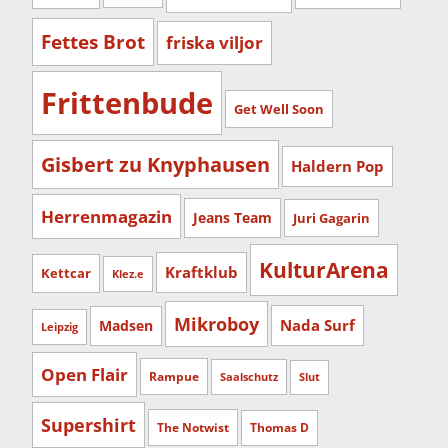
Fettes Brot
friska viljor
Frittenbude
Get Well Soon
Gisbert zu Knyphausen
Haldern Pop
Herrenmagazin
Jeans Team
Juri Gagarin
KulturArena
Kraftklub
Kettcar
Klez.e
Mikroboy
Nada Surf
Madsen
Leipzig
Open Flair
Rampue
Saalschutz
Slut
Supershirt
The Notwist
Thomas D