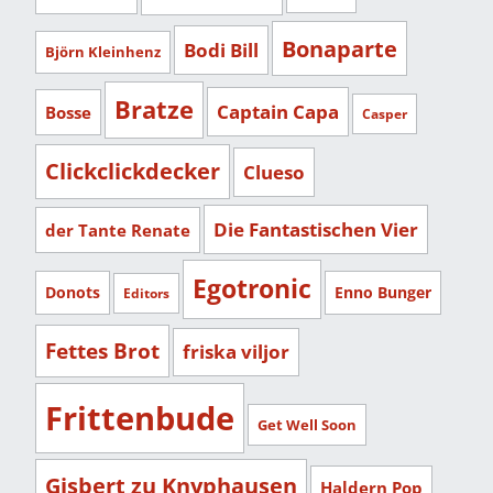
Bonaparte
Bodi Bill
Björn Kleinhenz
Bratze
Captain Capa
Bosse
Casper
Clickclickdecker
Clueso
Die Fantastischen Vier
der Tante Renate
Egotronic
Donots
Enno Bunger
Editors
Fettes Brot
friska viljor
Frittenbude
Get Well Soon
Gisbert zu Knyphausen
Haldern Pop