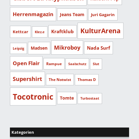
Herrenmagazin
Jeans Team
Juri Gagarin
KulturArena
Kraftklub
Kettcar
Klez.e
Mikroboy
Nada Surf
Madsen
Leipzig
Open Flair
Rampue
Saalschutz
Slut
Supershirt
The Notwist
Thomas D
Tocotronic
Tomte
Turbostaat
Kategorien