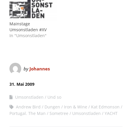
Mainstage
Umsonstladen #XV
In "Umsonstladen"
by
Johannes
31. Mai 2009
Umsonstladen
Und so
Andrew Bird
Dungen
Iron & Wine
Kat Edmonson
Portugal. The Man
Sometree
Umsonstladen
YACHT