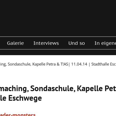
Galerie
Interviews
Und so
In eigen
ng, Sondaschule, Kapelle Petra & T!AS| 11.04.14 | Stadthalle E
maching, Sondaschule, Kapelle Pet
lle Eschwege