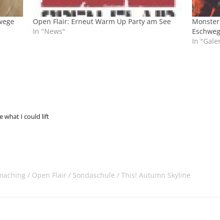
hwege
Open Flair: Erneut Warm Up Party am See
Monsters
In "News"
Eschweg
In "Gale
 what I could lift
rmaching
Open Flair
Sondaschule
This! Autumn Skyline