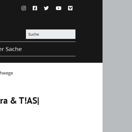
er Sache
schwege
ra & T!AS|