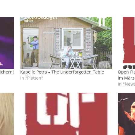
sichern!
Kapelle Petra – The Underforgotten Table
Open Fla
In "Platten"
im März
In "New