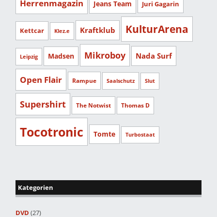
Herrenmagazin
Jeans Team
Juri Gagarin
KulturArena
Kraftklub
Kettcar
Klez.e
Mikroboy
Nada Surf
Madsen
Leipzig
Open Flair
Rampue
Saalschutz
Slut
Supershirt
The Notwist
Thomas D
Tocotronic
Tomte
Turbostaat
Kategorien
DVD
(27)