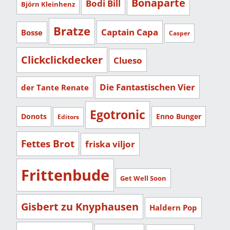
Bonaparte
Bodi Bill
Björn Kleinhenz
Bratze
Captain Capa
Bosse
Casper
Clickclickdecker
Clueso
Die Fantastischen Vier
der Tante Renate
Egotronic
Donots
Enno Bunger
Editors
Fettes Brot
friska viljor
Frittenbude
Get Well Soon
Gisbert zu Knyphausen
Haldern Pop