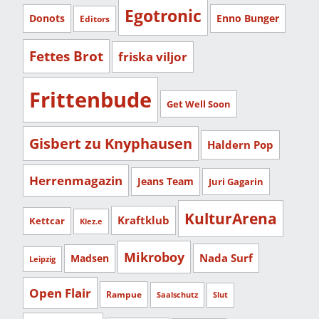
Egotronic
Donots
Enno Bunger
Editors
Fettes Brot
friska viljor
Frittenbude
Get Well Soon
Gisbert zu Knyphausen
Haldern Pop
Herrenmagazin
Jeans Team
Juri Gagarin
KulturArena
Kraftklub
Kettcar
Klez.e
Mikroboy
Nada Surf
Madsen
Leipzig
Open Flair
Rampue
Saalschutz
Slut