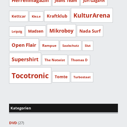
Herrenmagazin
Jeans Team
Juri Gagarin
KulturArena
Kraftklub
Kettcar
Klez.e
Mikroboy
Nada Surf
Madsen
Leipzig
Open Flair
Rampue
Saalschutz
Slut
Supershirt
The Notwist
Thomas D
Tocotronic
Tomte
Turbostaat
Kategorien
DVD
(27)