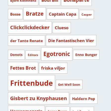
Bodi Bill
Björn Kleinhenz
Bratze
Captain Capa
Bosse
Casper
Clickclickdecker
Clueso
Die Fantastischen Vier
der Tante Renate
Egotronic
Donots
Enno Bunger
Editors
Fettes Brot
friska viljor
Frittenbude
Get Well Soon
Gisbert zu Knyphausen
Haldern Pop