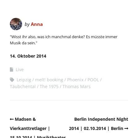
by
Anna
"Wisst ihr also, was ich manchmal denke? Es müsste immer
Musik da sein."
14. Oktober 2014
Live
Leipzig
melt! booking
Phoenix
POOL
Täubchental
The 1975
Thomas Mars
Madsen &
Berlin Independent Night
Vierkanttretlager |
2014 | 02.10.2014 | Berlin
15.10.2014 | Musiktheater