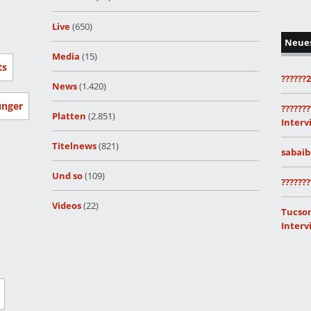
Live
(650)
Neue
Media
(15)
ts
??????
News
(1.420)
unger
???????
Platten
(2.851)
Interv
Titelnews
(821)
sabaib
Und so
(109)
???????
Videos
(22)
Tucson
Interv