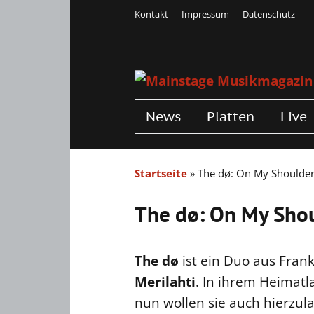
Kontakt
Impressum
Datenschutz
News
Platten
Live
Startseite
»
The dø: On My Shoulde
The dø: On My Sho
The dø
ist ein Duo aus Fran
Merilahti
. In ihrem Heimat
nun wollen sie auch hierzula