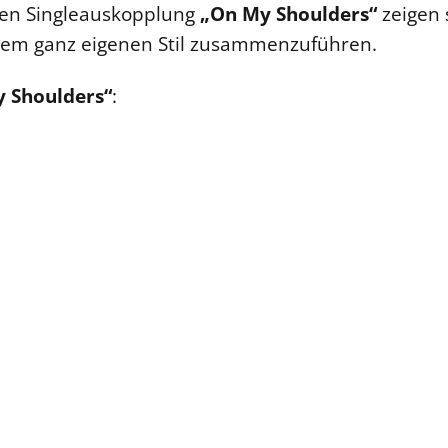
sten Singleauskopplung
„On My Shoulders“
zeigen s
inem ganz eigenen Stil zusammenzuführen.
 Shoulders“
: