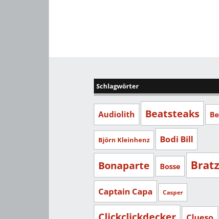
Schlagwörter
Beatsteaks
Audiolith
Be
Bodi Bill
Björn Kleinhenz
Brat
Bonaparte
Bosse
Captain Capa
Casper
Clickclickdecker
Clueso