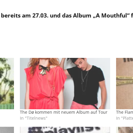
n bereits am 27.03. und das Album „A Mouthful“ f
The Dø kommen mit neuem Album auf Tour
The Flam
In "Titelnews"
In "Platt