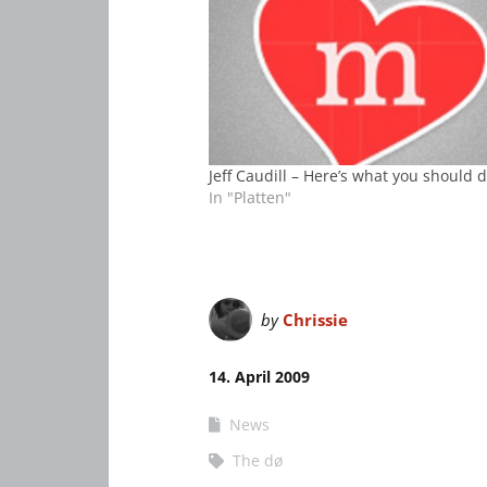
Jeff Caudill – Here’s what you should 
In "Platten"
by
Chrissie
14. April 2009
News
The dø