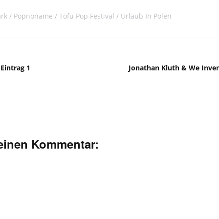
ark
Popnoname
Tofu Pop Festival
Urlaub In Polen
Eintrag 1
Jonathan Kluth & We Invent
deinen Kommentar: