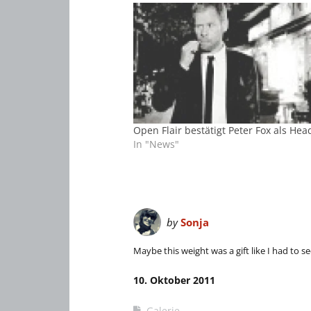
Open Flair bestätigt Peter Fox als Hea
In "News"
by
Sonja
Maybe this weight was a gift like I had to see
10. Oktober 2011
Galerie