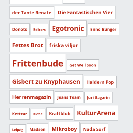
Die Fantastischen Vier
der Tante Renate
Egotronic
Donots
Enno Bunger
Editors
Fettes Brot
friska viljor
Frittenbude
Get Well Soon
Gisbert zu Knyphausen
Haldern Pop
Herrenmagazin
Jeans Team
Juri Gagarin
KulturArena
Kraftklub
Kettcar
Klez.e
Mikroboy
Nada Surf
Madsen
Leipzig