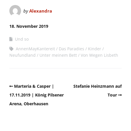
by
Alexandra
18. November 2019
Und so
AnnenMayKantereit
Das Paradies
Kinder
Neufundland
Unter meinem Bett
Von Wegen Lisbeth
Marteria & Casper |
Stefanie Heinzmann auf
17.11.2019 | König Pilsener
Tour
Arena, Oberhausen