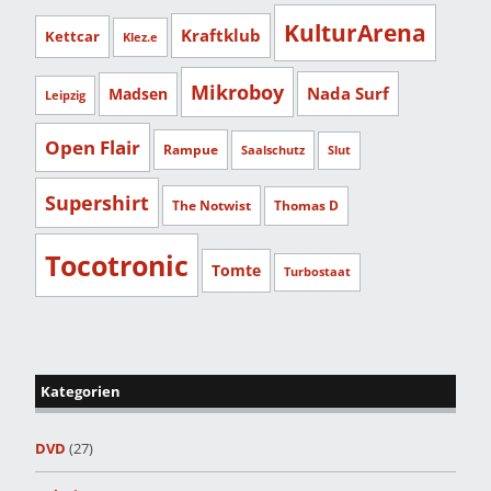
KulturArena
Kraftklub
Kettcar
Klez.e
Mikroboy
Nada Surf
Madsen
Leipzig
Open Flair
Rampue
Saalschutz
Slut
Supershirt
The Notwist
Thomas D
Tocotronic
Tomte
Turbostaat
Kategorien
DVD
(27)