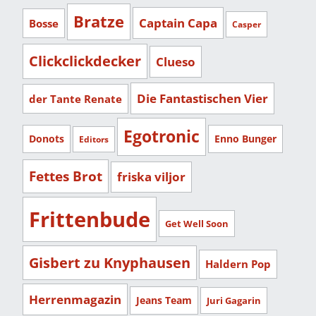
Bratze
Captain Capa
Bosse
Casper
Clickclickdecker
Clueso
Die Fantastischen Vier
der Tante Renate
Egotronic
Donots
Enno Bunger
Editors
Fettes Brot
friska viljor
Frittenbude
Get Well Soon
Gisbert zu Knyphausen
Haldern Pop
Herrenmagazin
Jeans Team
Juri Gagarin