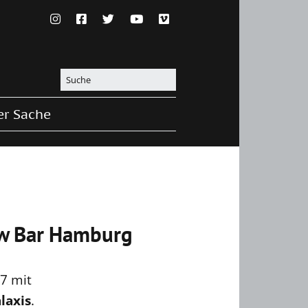
er Sache
ow Bar Hamburg
7 mit
laxis
.