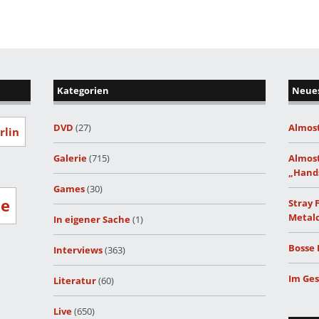
Kategorien
Neues
DVD
(27)
Almost
rlin
Galerie
(715)
Almost
„Hand
Games
(30)
ze
Stray 
Metalc
In eigener Sache
(1)
Bosse 
Interviews
(363)
Im Ges
Literatur
(60)
Live
(650)