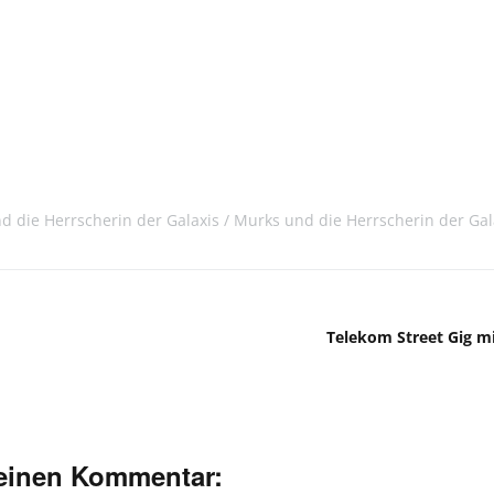
 die Herrscherin der Galaxis
Murks und die Herrscherin der Gal
Telekom Street Gig mi
deinen Kommentar: