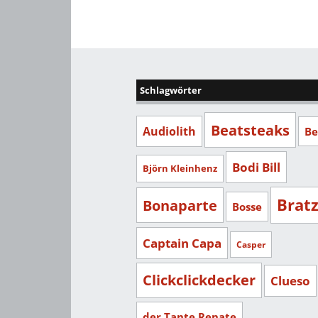
Schlagwörter
Beatsteaks
Audiolith
Be
Bodi Bill
Björn Kleinhenz
Brat
Bonaparte
Bosse
Captain Capa
Casper
Clickclickdecker
Clueso
der Tante Renate