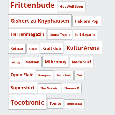
Frittenbude
Get Well Soon
Gisbert zu Knyphausen
Haldern Pop
Herrenmagazin
Jeans Team
Juri Gagarin
KulturArena
Kraftklub
Kettcar
Klez.e
Mikroboy
Nada Surf
Madsen
Leipzig
Open Flair
Rampue
Saalschutz
Slut
Supershirt
The Notwist
Thomas D
Tocotronic
Tomte
Turbostaat