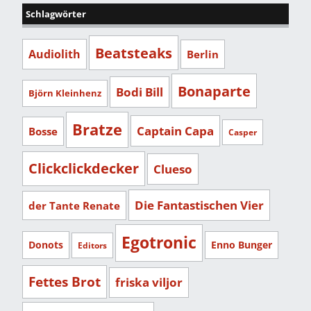
Schlagwörter
Beatsteaks
Audiolith
Berlin
Bonaparte
Bodi Bill
Björn Kleinhenz
Bratze
Captain Capa
Bosse
Casper
Clickclickdecker
Clueso
Die Fantastischen Vier
der Tante Renate
Egotronic
Donots
Enno Bunger
Editors
Fettes Brot
friska viljor