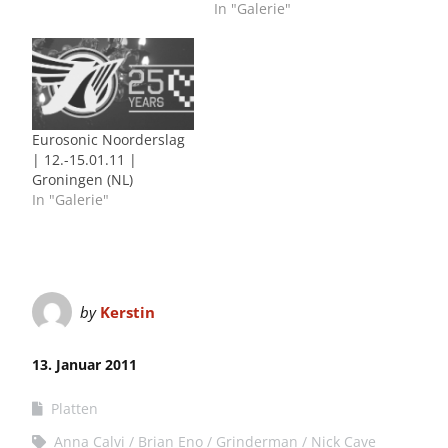
In "Galerie"
Eurosonic Noorderslag
| 12.-15.01.11 |
Groningen (NL)
In "Galerie"
by
Kerstin
13. Januar 2011
Platten
Anna Calvi
Brian Eno
Grinderman
Nick Cave