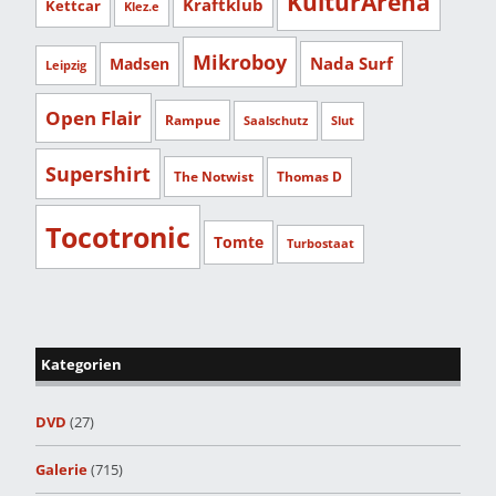
KulturArena
Kraftklub
Kettcar
Klez.e
Mikroboy
Nada Surf
Madsen
Leipzig
Open Flair
Rampue
Saalschutz
Slut
Supershirt
The Notwist
Thomas D
Tocotronic
Tomte
Turbostaat
Kategorien
DVD
(27)
Galerie
(715)