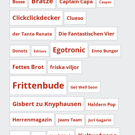
Bratze
Captain Capa
Bosse
Casper
Clickclickdecker
Clueso
Die Fantastischen Vier
der Tante Renate
Egotronic
Donots
Enno Bunger
Editors
Fettes Brot
friska viljor
Frittenbude
Get Well Soon
Gisbert zu Knyphausen
Haldern Pop
Herrenmagazin
Jeans Team
Juri Gagarin