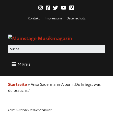
Kontakt
Impressum
Datenschutz
Menü
Startseite
»
Ansa Sauermann-Album „Du kriegst was
du brauchst“
Foto: Susanne Hassler-Schmidt