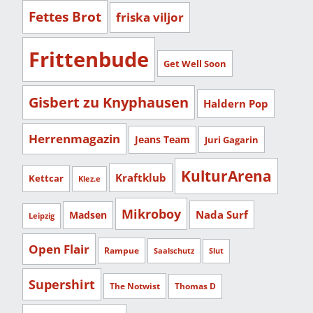
Fettes Brot
friska viljor
Frittenbude
Get Well Soon
Gisbert zu Knyphausen
Haldern Pop
Herrenmagazin
Jeans Team
Juri Gagarin
KulturArena
Kraftklub
Kettcar
Klez.e
Mikroboy
Nada Surf
Madsen
Leipzig
Open Flair
Rampue
Saalschutz
Slut
Supershirt
The Notwist
Thomas D