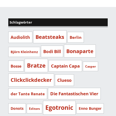
Schlagwörter
Beatsteaks
Audiolith
Berlin
Bonaparte
Bodi Bill
Björn Kleinhenz
Bratze
Captain Capa
Bosse
Casper
Clickclickdecker
Clueso
Die Fantastischen Vier
der Tante Renate
Egotronic
Donots
Enno Bunger
Editors