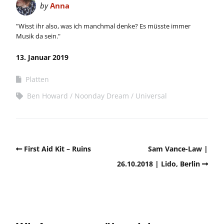
by
Anna
"Wisst ihr also, was ich manchmal denke? Es müsste immer
Musik da sein."
13. Januar 2019
Platten
Ben Howard
Noonday Dream
Universal
First Aid Kit – Ruins
Sam Vance-Law |
26.10.2018 | Lido, Berlin