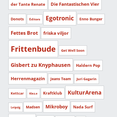
Die Fantastischen Vier
der Tante Renate
Egotronic
Donots
Enno Bunger
Editors
Fettes Brot
friska viljor
Frittenbude
Get Well Soon
Gisbert zu Knyphausen
Haldern Pop
Herrenmagazin
Jeans Team
Juri Gagarin
KulturArena
Kraftklub
Kettcar
Klez.e
Mikroboy
Nada Surf
Madsen
Leipzig