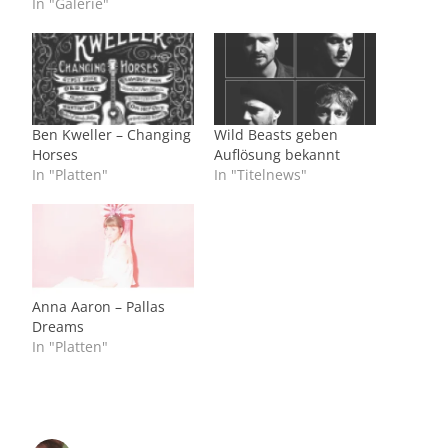
In "Galerie"
Ben Kweller – Changing
Wild Beasts geben
Horses
Auflösung bekannt
In "Platten"
In "Titelnews"
Anna Aaron – Pallas
Dreams
In "Platten"