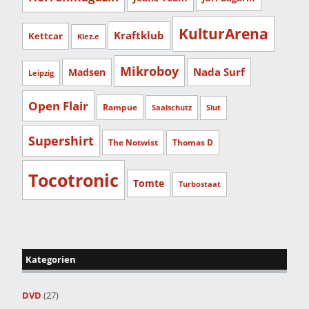
KulturArena
Kraftklub
Kettcar
Klez.e
Mikroboy
Nada Surf
Madsen
Leipzig
Open Flair
Rampue
Saalschutz
Slut
Supershirt
The Notwist
Thomas D
Tocotronic
Tomte
Turbostaat
Kategorien
DVD
(27)