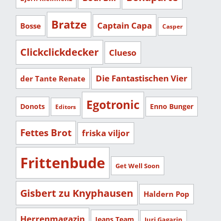
Bratze
Captain Capa
Bosse
Casper
Clickclickdecker
Clueso
Die Fantastischen Vier
der Tante Renate
Egotronic
Donots
Enno Bunger
Editors
Fettes Brot
friska viljor
Frittenbude
Get Well Soon
Gisbert zu Knyphausen
Haldern Pop
Herrenmagazin
Jeans Team
Juri Gagarin