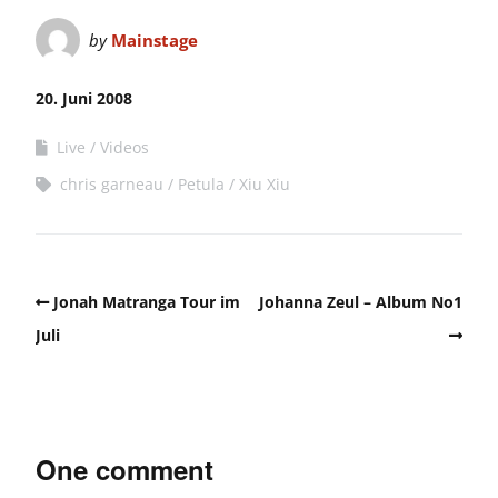
by
Mainstage
20. Juni 2008
Live
Videos
chris garneau
Petula
Xiu Xiu
Jonah Matranga Tour im
Johanna Zeul – Album No1
Juli
One comment